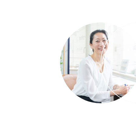
代表取締役CEO 浅山 路恵
あさやま みちえ