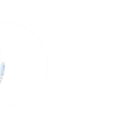
代表メッセージ
Imagination and Creativity
人との繋がりから得られる安心感は社会を平和に幸
れる喜びを多くの人と共有したい。長年サービスフ
十万人の人と接する中で、コミュニケーション力不
した。
働くモチベーションの低下、ハラスメント、慣例化
などが会社の不利益となっているケースは少なくあ
ないかと多角的にアプローチする方法を考え、様々
多岐にわたって創意工夫して参りました。時代は次
「自由に」そして「周囲と調和を保ちながら」、想
とがメテルの使命と考えております。