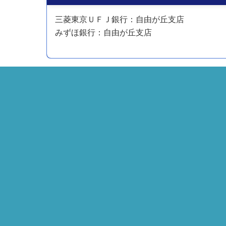
三菱東京ＵＦＪ銀行：自由が丘支店
みずほ銀行：自由が丘支店
Back
To
Top